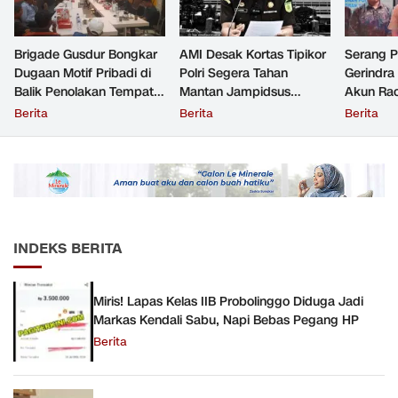
Brigade Gusdur Bongkar
AMI Desak Kortas Tipikor
Serang 
Dugaan Motif Pribadi di
Polri Segera Tahan
Gerindra
Balik Penolakan Tempat
Mantan Jampidsus
Akun Rac
Ibadah GKJW Bangil
Tersangka Korupsi
Resmi Di
Berita
Berita
Berita
INDEKS BERITA
Miris! Lapas Kelas IIB Probolinggo Diduga Jadi
Markas Kendali Sabu, Napi Bebas Pegang HP
Berita