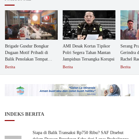
Brigade Gusdur Bongkar
AMI Desak Kortas Tipikor
Serang Pr
Dugaan Motif Pribadi di
Polri Segera Tahan Mantan
Gerindra 
Balik Penolakan Tempat
Jampidsus Tersangka Korupsi
Rachel Ra
Ibadah GKJW Bangil
Dipolisika
Berita
Berita
Berita
INDEKS BERITA
Siapa di Balik Transaksi Rp750 Ribu? SAF Disebut