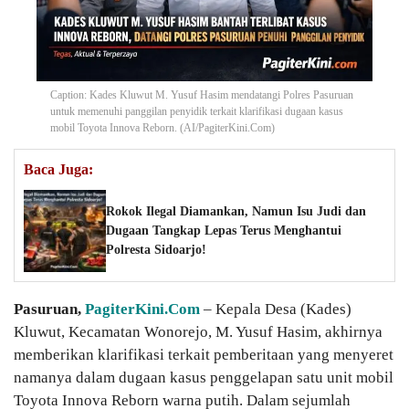
Caption: Kades Kluwut M. Yusuf Hasim mendatangi Polres Pasuruan
untuk memenuhi panggilan penyidik terkait klarifikasi dugaan kasus
mobil Toyota Innova Reborn. (AI/PagiterKini.Com)
Baca Juga:
Rokok Ilegal Diamankan, Namun Isu Judi dan
Dugaan Tangkap Lepas Terus Menghantui
Polresta Sidoarjo!
Pasuruan,
PagiterKini.Com
– Kepala Desa (Kades)
Kluwut, Kecamatan Wonorejo, M. Yusuf Hasim, akhirnya
memberikan klarifikasi terkait pemberitaan yang menyeret
namanya dalam dugaan kasus penggelapan satu unit mobil
Toyota Innova Reborn warna putih. Dalam sejumlah