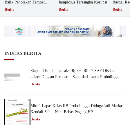
Balik Penolakan Tempat
Jampidsus Tersangka Korupsi
Rachel Ra
Ibadah GKJW Bangil
Dipolisika
Berita
Berita
Berita
INDEKS BERITA
Siapa di Balik Transaksi Rp750 Ribu? SAF Disebut
dalam Dugaan Peredaran Sabu dari Lapas Probolinggo
Berita
Miris! Lapas Kelas IIB Probolinggo Diduga Jadi Markas
Kendali Sabu, Napi Bebas Pegang HP
Berita