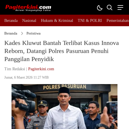
Beranda
Nasional
Hukum & Kriminal
TNI & POLRI
Pemerintahan
Beranda
Peristiwa
Kades Kluwut Bantah Terlibat Kasus Innova
Reborn, Datangi Polres Pasuruan Penuhi
Panggilan Penyidik
Tim Redaksi |
Pagiterkini.com
Jumat, 6 Maret 2026 11:27 WIB