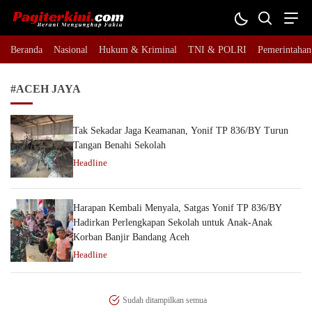
Pagiterkini.com
Berani Mengungkap Fakta
Beranda
Nasional
Hukum & Kriminal
TNI & POLRI
Pemerintahan
#ACEH JAYA
Tak Sekadar Jaga Keamanan, Yonif TP 836/BY Turun
Tangan Benahi Sekolah
Headline
Harapan Kembali Menyala, Satgas Yonif TP 836/BY
Hadirkan Perlengkapan Sekolah untuk Anak-Anak
Korban Banjir Bandang Aceh
Headline
Sudah ditampilkan semua