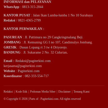
INFORMASI dan PELAYANAN
WhatsApp
: 0813-315-2844
KANTOR PUSAT
: Jalan Ikan Lumba-lumba 1 No 10 Surabaya
Redaksi
/ 0821-4365-2799
KANTOR PERWAKILAN :
PASURUAN
: Jl. Pattimura no 29 Cangkringmalang Beji.
JOMBANG
: Jl. Kemuning GG I no 107, Candimulyo Jombang.
GRESIK
: Dusun Lopang rt 3 tw 4 Driyorejo.
BANDUNG
: Jl. Sukarame 2 No. 32 Cidurian
.
Email
:
Redaksi@pagiterkini.com
kerjasama@pagiterkini.com
Website
: Pagiterkini.com
Koordinator
: 082-333-554-717
Redaksi
Kode Etik
Pedoman Media Siber
Disclaimer
Tentang Kami
© Copyright © 2026 | Parts of : Pagiterkini.com. All rights reserved