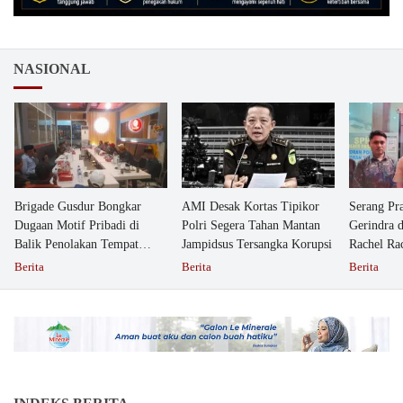
NASIONAL
Brigade Gusdur Bongkar
AMI Desak Kortas Tipikor
Serang Pr
Dugaan Motif Pribadi di
Polri Segera Tahan Mantan
Gerindra 
Balik Penolakan Tempat
Jampidsus Tersangka Korupsi
Rachel Ra
Ibadah GKJW Bangil
Dipolisika
Berita
Berita
Berita