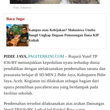
Foto. Istimewa
Baca Juga:
Kampus atau Kebijakan? Mahasiswa Unuba
Bangil Ungkap Dugaan Pemotongan Dana KIP
Kuliah
PIDIE JAYA,
PAGITERKINI.COM
– Prajurit Yonif TP
836/BY menunjukkan kepedulian nyata terhadap dunia
pendidikan dengan melaksanakan pembenahan sarana dan
prasarana belajar di SD MIN 2 Pidie Jaya, Kabupaten Pidie
Jaya, Aceh. Kegiatan ini dilakukan sebagai bagian dari
upaya pemulihan pascabencana yang berdampak pada
fasilitas sekolah.
Pembenahan tersebut dilaksanakan atas arahan Dansatgas
Yonif TP 836/BY, Letkol Inf Faishal Riza, yang