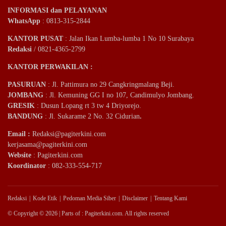
INFORMASI dan PELAYANAN
WhatsApp
: 0813-315-2844
KANTOR PUSAT
: Jalan Ikan Lumba-lumba 1 No 10 Surabaya
Redaksi
/ 0821-4365-2799
KANTOR PERWAKILAN :
PASURUAN
: Jl. Pattimura no 29 Cangkringmalang Beji.
JOMBANG
: Jl. Kemuning GG I no 107, Candimulyo Jombang.
GRESIK
: Dusun Lopang rt 3 tw 4 Driyorejo.
BANDUNG
: Jl. Sukarame 2 No. 32 Cidurian
.
Email
:
Redaksi@pagiterkini.com
kerjasama@pagiterkini.com
Website
: Pagiterkini.com
Koordinator
: 082-333-554-717
Redaksi
Kode Etik
Pedoman Media Siber
Disclaimer
Tentang Kami
© Copyright © 2026 | Parts of : Pagiterkini.com. All rights reserved