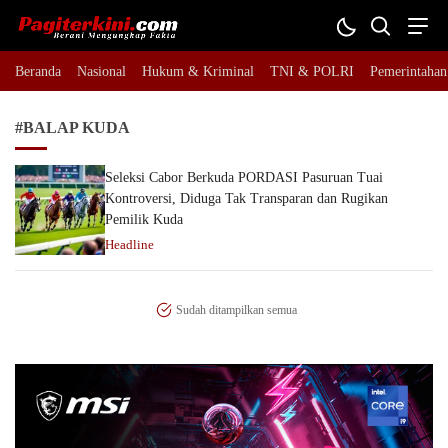
Pagiterkini.com
Berani Mengungkap Fakta
Beranda
Nasional
Hukum & Kriminal
TNI & POLRI
Pemerintahan
#BALAP KUDA
Seleksi Cabor Berkuda PORDASI Pasuruan Tuai
Kontroversi, Diduga Tak Transparan dan Rugikan
Pemilik Kuda
Headline
Sudah ditampilkan semua