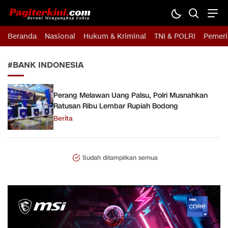
Pagiterkini.com
Berani Mengungkap Fakta
Beranda
Nasional
Hukum & Kriminal
TNI & POLRI
Pemeri
#BANK INDONESIA
Perang Melawan Uang Palsu, Polri Musnahkan
Ratusan Ribu Lembar Rupiah Bodong
Berita
Sudah ditampilkan semua