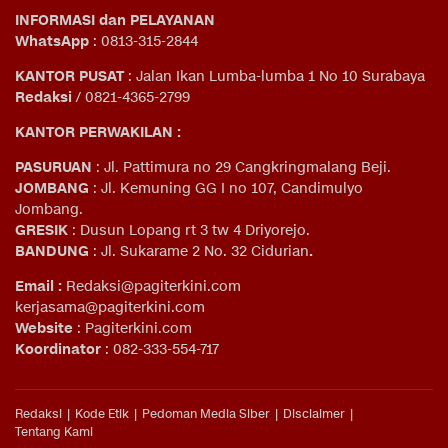
INFORMASI dan PELAYANAN
WhatsApp
: 0813-315-2844
KANTOR PUSAT
: Jalan Ikan Lumba-lumba 1 No 10 Surabaya
Redaksi
/ 0821-4365-2799
KANTOR PERWAKILAN :
PASURUAN
: Jl. Pattimura no 29 Cangkringmalang Beji.
JOMBANG
: Jl. Kemuning GG I no 107, Candimulyo
Jombang.
GRESIK
: Dusun Lopang rt 3 tw 4 Driyorejo.
BANDUNG
: Jl. Sukarame 2 No. 32 Cidurian
.
Email
:
Redaksi@pagiterkini.com
kerjasama@pagiterkini.com
Website
: Pagiterkini.com
Koordinator
: 082-333-554-717
Redaksi
Kode Etik
Pedoman Media Siber
Disclaimer
Tentang Kami