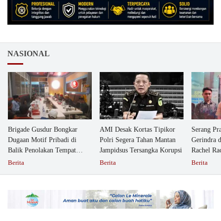
NASIONAL
Brigade Gusdur Bongkar
AMI Desak Kortas Tipikor
Serang Pr
Dugaan Motif Pribadi di
Polri Segera Tahan Mantan
Gerindra 
Balik Penolakan Tempat
Jampidsus Tersangka Korupsi
Rachel Ra
Ibadah GKJW Bangil
Dipolisika
Berita
Berita
Berita