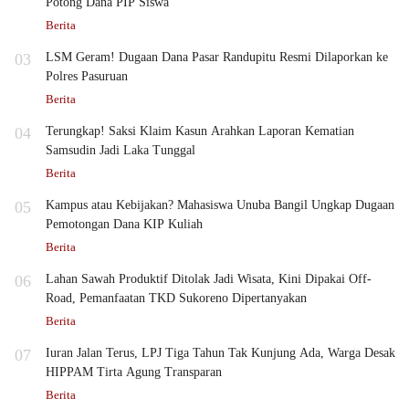
Potong Dana PIP Siswa
Berita
03
LSM Geram! Dugaan Dana Pasar Randupitu Resmi Dilaporkan ke
Polres Pasuruan
Berita
04
Terungkap! Saksi Klaim Kasun Arahkan Laporan Kematian
Samsudin Jadi Laka Tunggal
Berita
05
Kampus atau Kebijakan? Mahasiswa Unuba Bangil Ungkap Dugaan
Pemotongan Dana KIP Kuliah
Berita
06
Lahan Sawah Produktif Ditolak Jadi Wisata, Kini Dipakai Off-
Road, Pemanfaatan TKD Sukoreno Dipertanyakan
Berita
07
Iuran Jalan Terus, LPJ Tiga Tahun Tak Kunjung Ada, Warga Desak
HIPPAM Tirta Agung Transparan
Berita