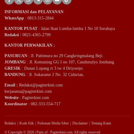
INFORMASI dan PELAYANAN
WhatsApp
: 0813-315-2844
KANTOR PUSAT
: Jalan Ikan Lumba-lumba 1 No 10 Surabaya
Redaksi
/ 0821-4365-2799
KANTOR PERWAKILAN :
PASURUAN
: Jl. Pattimura no 29 Cangkringmalang Beji.
JOMBANG
: Jl. Kemuning GG I no 107, Candimulyo Jombang.
GRESIK
: Dusun Lopang rt 3 tw 4 Driyorejo.
BANDUNG
: Jl. Sukarame 2 No. 32 Cidurian
.
Email
:
Redaksi@pagiterkini.com
kerjasama@pagiterkini.com
Website
: Pagiterkini.com
Koordinator
: 082-333-554-717
Redaksi
Kode Etik
Pedoman Media Siber
Disclaimer
Tentang Kami
© Copyright © 2026 | Parts of : Pagiterkini.com. All rights reserved