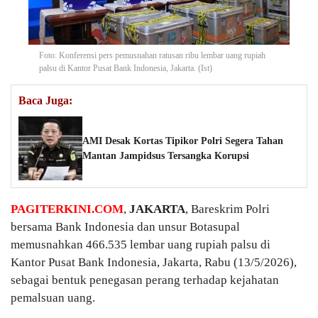
Foto: Konferensi pers pemusnahan ratusan ribu lembar uang rupiah
palsu di Kantor Pusat Bank Indonesia, Jakarta. (Ist)
Baca Juga:
AMI Desak Kortas Tipikor Polri Segera Tahan
Mantan Jampidsus Tersangka Korupsi
PAGITERKINI.COM
,
JAKARTA
, Bareskrim Polri
bersama Bank Indonesia dan unsur Botasupal
memusnahkan 466.535 lembar uang rupiah palsu di
Kantor Pusat Bank Indonesia, Jakarta, Rabu (13/5/2026),
sebagai bentuk penegasan perang terhadap kejahatan
pemalsuan uang.