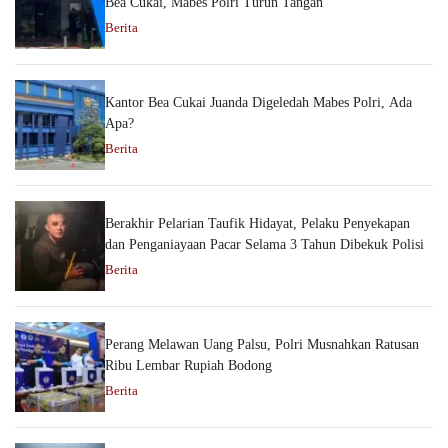
Bea Cukai, Mabes Polri Turun Tangan
Berita
Kantor Bea Cukai Juanda Digeledah Mabes Polri, Ada
Apa?
Berita
Berakhir Pelarian Taufik Hidayat, Pelaku Penyekapan
dan Penganiayaan Pacar Selama 3 Tahun Dibekuk Polisi
Berita
Perang Melawan Uang Palsu, Polri Musnahkan Ratusan
Ribu Lembar Rupiah Bodong
Berita