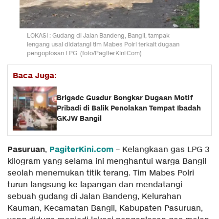
LOKASI : Gudang di Jalan Bandeng, Bangil, tampak
lengang usai didatangi tim Mabes Polri terkait dugaan
pengoplosan LPG. (foto/PagiterKini.Com)
Baca Juga:
Brigade Gusdur Bongkar Dugaan Motif
Pribadi di Balik Penolakan Tempat Ibadah
GKJW Bangil
Pasuruan
PagiterKini.com
,
– Kelangkaan gas LPG 3
kilogram yang selama ini menghantui warga Bangil
seolah menemukan titik terang. Tim Mabes Polri
turun langsung ke lapangan dan mendatangi
sebuah gudang di Jalan Bandeng, Kelurahan
Kauman, Kecamatan Bangil, Kabupaten Pasuruan,