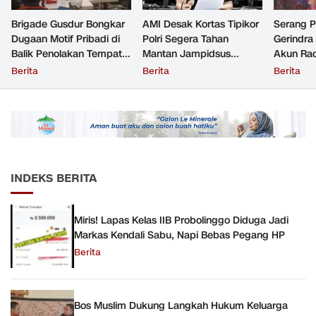
Brigade Gusdur Bongkar
AMI Desak Kortas Tipikor
Serang 
Dugaan Motif Pribadi di
Polri Segera Tahan
Gerindra
Balik Penolakan Tempat
Mantan Jampidsus
Akun Rac
Ibadah GKJW Bangil
Tersangka Korupsi
Resmi Di
Berita
Berita
Berita
INDEKS BERITA
Miris! Lapas Kelas IIB Probolinggo Diduga Jadi
Markas Kendali Sabu, Napi Bebas Pegang HP
Berita
Bos Muslim Dukung Langkah Hukum Keluarga