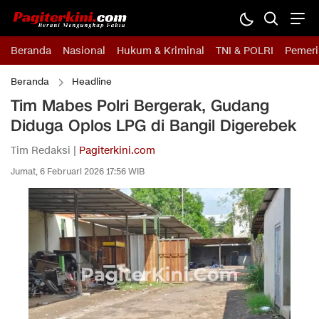
Beranda
Nasional
Hukum & Kriminal
TNI & POLRI
Pemeri
Beranda
Headline
Tim Mabes Polri Bergerak, Gudang
Diduga Oplos LPG di Bangil Digerebek
Tim Redaksi |
Pagiterkini.com
Jumat, 6 Februari 2026 17:56 WIB