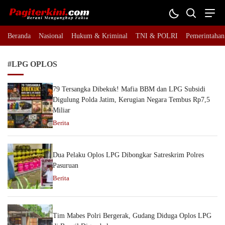
Pagiterkini.com
Berani Mengungkap Fakta
Beranda
Nasional
Hukum & Kriminal
TNI & POLRI
Pemerintahan
#LPG OPLOS
79 Tersangka Dibekuk! Mafia BBM dan LPG Subsidi
Digulung Polda Jatim, Kerugian Negara Tembus Rp7,5
Miliar
Berita
Dua Pelaku Oplos LPG Dibongkar Satreskrim Polres
Pasuruan
Berita
Tim Mabes Polri Bergerak, Gudang Diduga Oplos LPG