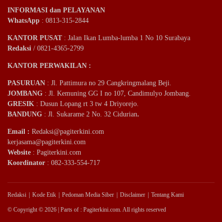
INFORMASI dan PELAYANAN
WhatsApp
: 0813-315-2844
KANTOR PUSAT
: Jalan Ikan Lumba-lumba 1 No 10 Surabaya
Redaksi
/ 0821-4365-2799
KANTOR PERWAKILAN :
PASURUAN
: Jl. Pattimura no 29 Cangkringmalang Beji.
JOMBANG
: Jl. Kemuning GG I no 107, Candimulyo Jombang.
GRESIK
: Dusun Lopang rt 3 tw 4 Driyorejo.
BANDUNG
: Jl. Sukarame 2 No. 32 Cidurian
.
Email
:
Redaksi@pagiterkini.com
kerjasama@pagiterkini.com
Website
: Pagiterkini.com
Koordinator
: 082-333-554-717
Redaksi
Kode Etik
Pedoman Media Siber
Disclaimer
Tentang Kami
© Copyright © 2026 | Parts of : Pagiterkini.com. All rights reserved