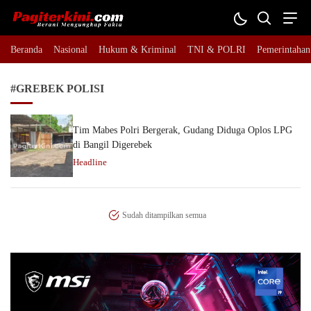
Pagiterkini.com
Berani Mengungkap Fakta
Beranda
Nasional
Hukum & Kriminal
TNI & POLRI
Pemerintahan
#GREBEK POLISI
Tim Mabes Polri Bergerak, Gudang Diduga Oplos LPG
di Bangil Digerebek
Headline
Sudah ditampilkan semua