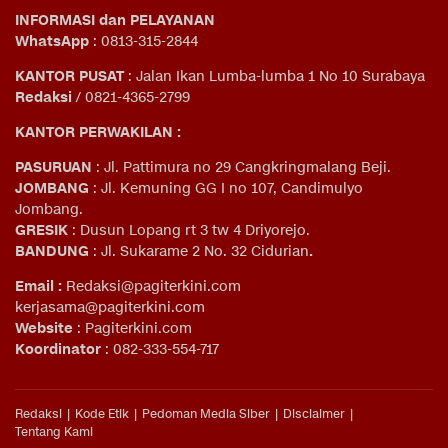
INFORMASI dan PELAYANAN
WhatsApp
: 0813-315-2844
KANTOR PUSAT
: Jalan Ikan Lumba-lumba 1 No 10 Surabaya
Redaksi
/ 0821-4365-2799
KANTOR PERWAKILAN :
PASURUAN
: Jl. Pattimura no 29 Cangkringmalang Beji.
JOMBANG
: Jl. Kemuning GG I no 107, Candimulyo
Jombang.
GRESIK
: Dusun Lopang rt 3 tw 4 Driyorejo.
BANDUNG
: Jl. Sukarame 2 No. 32 Cidurian
.
Email
:
Redaksi@pagiterkini.com
kerjasama@pagiterkini.com
Website
: Pagiterkini.com
Koordinator
: 082-333-554-717
Redaksi
Kode Etik
Pedoman Media Siber
Disclaimer
Tentang Kami