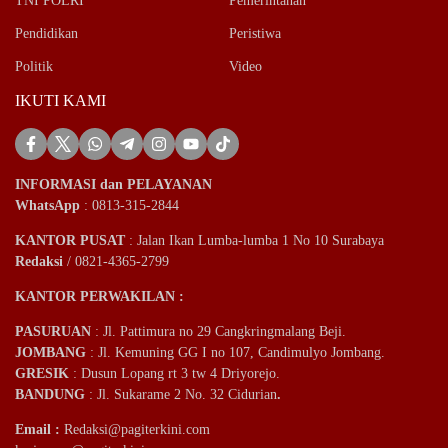
TNI POLRI
Pemerintahan
Pendidikan
Peristiwa
Politik
Video
IKUTI KAMI
INFORMASI dan PELAYANAN
WhatsApp
: 0813-315-2844
KANTOR PUSAT
: Jalan Ikan Lumba-lumba 1 No 10 Surabaya
Redaksi
/ 0821-4365-2799
KANTOR PERWAKILAN :
PASURUAN
: Jl. Pattimura no 29 Cangkringmalang Beji.
JOMBANG
: Jl. Kemuning GG I no 107, Candimulyo Jombang.
GRESIK
: Dusun Lopang rt 3 tw 4 Driyorejo.
BANDUNG
: Jl. Sukarame 2 No. 32 Cidurian
.
Email
:
Redaksi@pagiterkini.com