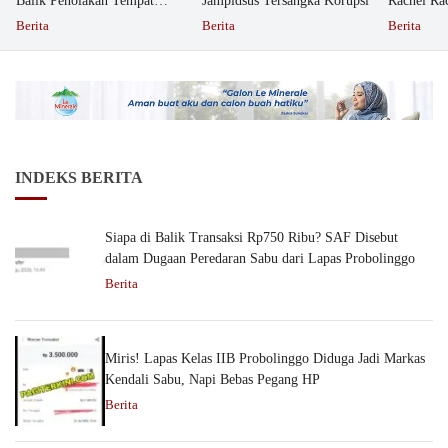
Balik Penolakan Tempat
Jampidsus Tersangka Korupsi
Rachel Ra
Ibadah GKJW Bangil
Dipolisika
Berita
Berita
Berita
INDEKS BERITA
Siapa di Balik Transaksi Rp750 Ribu? SAF Disebut
dalam Dugaan Peredaran Sabu dari Lapas Probolinggo
Berita
Miris! Lapas Kelas IIB Probolinggo Diduga Jadi Markas
Kendali Sabu, Napi Bebas Pegang HP
Berita