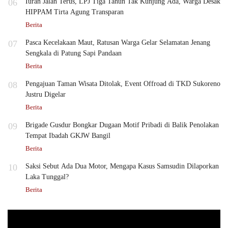
06
Iuran Jalan Terus, LPJ Tiga Tahun Tak Kunjung Ada, Warga Desak
HIPPAM Tirta Agung Transparan
Berita
07
Pasca Kecelakaan Maut, Ratusan Warga Gelar Selamatan Jenang
Sengkala di Patung Sapi Pandaan
Berita
08
Pengajuan Taman Wisata Ditolak, Event Offroad di TKD Sukoreno
Justru Digelar
Berita
09
Brigade Gusdur Bongkar Dugaan Motif Pribadi di Balik Penolakan
Tempat Ibadah GKJW Bangil
Berita
10
Saksi Sebut Ada Dua Motor, Mengapa Kasus Samsudin Dilaporkan
Laka Tunggal?
Berita