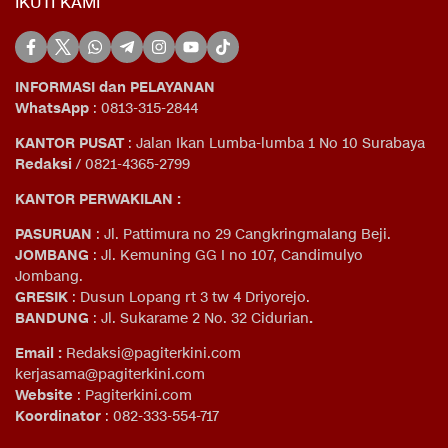
IKUTI KAMI
INFORMASI dan PELAYANAN
WhatsApp
: 0813-315-2844
KANTOR PUSAT
: Jalan Ikan Lumba-lumba 1 No 10 Surabaya
Redaksi
/ 0821-4365-2799
KANTOR PERWAKILAN :
PASURUAN
: Jl. Pattimura no 29 Cangkringmalang Beji.
JOMBANG
: Jl. Kemuning GG I no 107, Candimulyo
Jombang.
GRESIK
: Dusun Lopang rt 3 tw 4 Driyorejo.
BANDUNG
: Jl. Sukarame 2 No. 32 Cidurian
.
Email
:
Redaksi@pagiterkini.com
kerjasama@pagiterkini.com
Website
: Pagiterkini.com
Koordinator
: 082-333-554-717