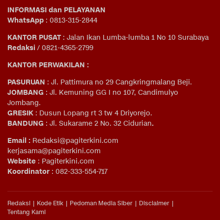
INFORMASI dan PELAYANAN
WhatsApp
: 0813-315-2844
KANTOR PUSAT
: Jalan Ikan Lumba-lumba 1 No 10 Surabaya
Redaksi
/ 0821-4365-2799
KANTOR PERWAKILAN :
PASURUAN
: Jl. Pattimura no 29 Cangkringmalang Beji.
JOMBANG
: Jl. Kemuning GG I no 107, Candimulyo
Jombang.
GRESIK
: Dusun Lopang rt 3 tw 4 Driyorejo.
BANDUNG
: Jl. Sukarame 2 No. 32 Cidurian
.
Email
:
Redaksi@pagiterkini.com
kerjasama@pagiterkini.com
Website
: Pagiterkini.com
Koordinator
: 082-333-554-717
Redaksi
Kode Etik
Pedoman Media Siber
Disclaimer
Tentang Kami