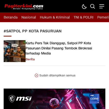
Pagiterkini.com
Berani Mengungkap Fakta
Beranda
Nasional
Hukum & Kriminal
TNI & POLRI
Pemeri
#SATPOL PP KOTA PASURUAN
Kartu Pers Tak Dianggap, Satpol PP Kota
Pasuruan Dinilai Pasang Tembok Birokrasi
terhadap Media
Berita
Sudah ditampilkan semua