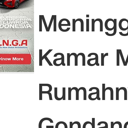
Meningg
Kamar 
Rumahny
Gondan