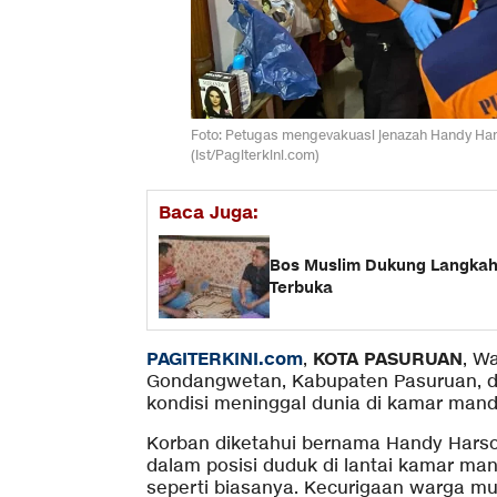
Foto: Petugas mengevakuasi jenazah Handy Har
(Ist/Pagiterkini.com)
Baca Juga:
Bos Muslim Dukung Langkah 
Terbuka
PAGITERKINI.com
KOTA PASURUAN
,
, W
Gondangwetan, Kabupaten Pasuruan, d
kondisi meninggal dunia di kamar mandi 
Korban diketahui bernama Handy Harso
dalam posisi duduk di lantai kamar mandi
seperti biasanya. Kecurigaan warga mun