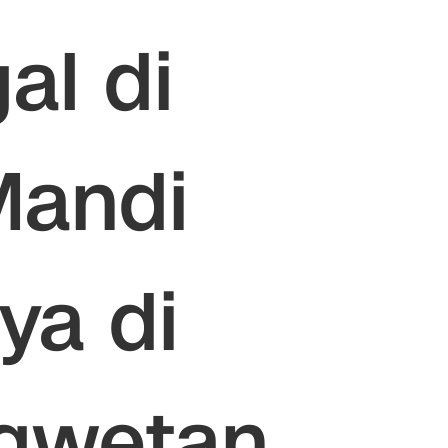
al di
Mandi
a di
gwetan