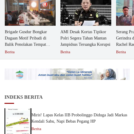
Brigade Gusdur Bongkar
AMI Desak Kortas Tipikor
Serang Pr
Dugaan Motif Pribadi di
Polri Segera Tahan Mantan
Gerindra 
Balik Penolakan Tempat
Jampidsus Tersangka Korupsi
Rachel Ra
Ibadah GKJW Bangil
Dipolisika
Berita
Berita
Berita
INDEKS BERITA
Miris! Lapas Kelas IIB Probolinggo Diduga Jadi Markas
Kendali Sabu, Napi Bebas Pegang HP
Berita