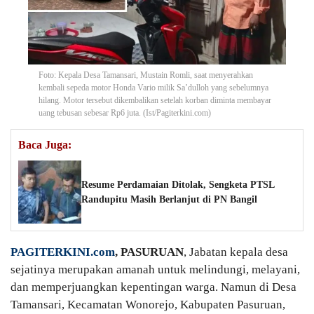
Foto: Kepala Desa Tamansari, Mustain Romli, saat menyerahkan
kembali sepeda motor Honda Vario milik Sa’dulloh yang sebelumnya
hilang. Motor tersebut dikembalikan setelah korban diminta membayar
uang tebusan sebesar Rp6 juta. (Ist/Pagiterkini.com)
Baca Juga:
Resume Perdamaian Ditolak, Sengketa PTSL
Randupitu Masih Berlanjut di PN Bangil
PAGITERKINI.com
, PASURUAN
, Jabatan kepala desa
sejatinya merupakan amanah untuk melindungi, melayani,
dan memperjuangkan kepentingan warga. Namun di Desa
Tamansari, Kecamatan Wonorejo, Kabupaten Pasuruan,