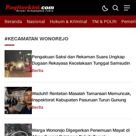
Pagiterkini.com
Berani Mengungkap Fakta
Beranda
Nasional
Hukum & Kriminal
TNI & POLRI
Pemeri
#KECAMATAN WONOREJO
Pengakuan Saksi dan Rekaman Suara Ungkap
Dugaan Rekayasa Kecelakaan Tunggal Samsudin
Berita
Waduh!! Rentetan Masalah Tamansari Memuncak,
Inspektorat Kabupaten Pasuruan Turun Gunung
Berita
Warga Wonorejo Digegerkan Penemuan Mayat di