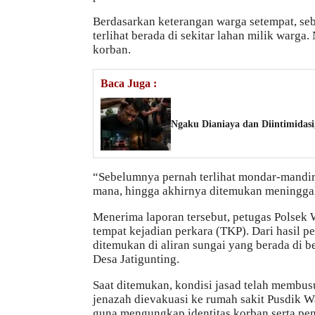
Berdasarkan keterangan warga setempat, se
terlihat berada di sekitar lahan milik warga
korban.
Baca Juga :
Ngaku Dianiaya dan Diintimidasi
“Sebelumnya pernah terlihat mondar-mandir d
mana, hingga akhirnya ditemukan meninggal 
Menerima laporan tersebut, petugas Polsek
tempat kejadian perkara (TKP). Dari hasil p
ditemukan di aliran sungai yang berada di 
Desa Jatigunting.
Saat ditemukan, kondisi jasad telah membusu
jenazah dievakuasi ke rumah sakit Pusdik 
guna mengungkap identitas korban serta pe