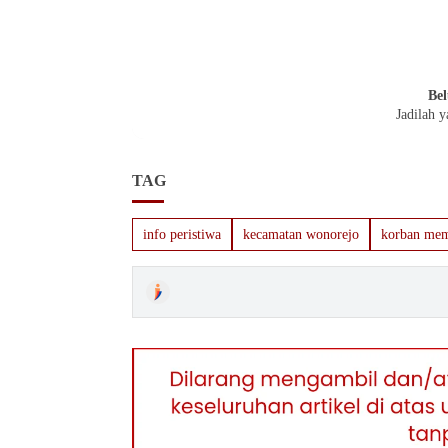
Bel
Jadilah 
TAG
info peristiwa
kecamatan wonorejo
korban me