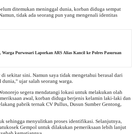
belum ditemukan meninggal dunia, korban diduga sempat
. Namun, tidak ada seorang pun yang mengenali identitas
, Warga Purwosari Laporkan ARS Alias Kancil ke Polres Pasuruan
i sekitar sini. Namun saya tidak mengetahui berasal dari
dunia,” ujar salah seorang warga.
 Wonorejo segera mendatangi lokasi untuk melakukan olah
emeriksaan awal, korban diduga berjenis kelamin laki-laki dan
belakang pabrik ternak CV Pullus, Dusun Sumber Gentong,
k sehingga menyulitkan proses identifikasi. Selanjutnya,
Watukosek Gempol untuk dilakukan pemeriksaan lebih lanjut
nyebab kematiannya.