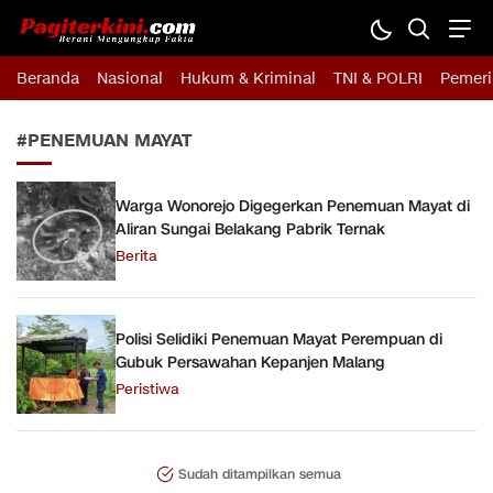
Pagiterkini.com
Berani Mengungkap Fakta
Beranda
Nasional
Hukum & Kriminal
TNI & POLRI
Pemeri
#PENEMUAN MAYAT
Warga Wonorejo Digegerkan Penemuan Mayat di
Aliran Sungai Belakang Pabrik Ternak
Berita
Polisi Selidiki Penemuan Mayat Perempuan di
Gubuk Persawahan Kepanjen Malang
Peristiwa
Sudah ditampilkan semua