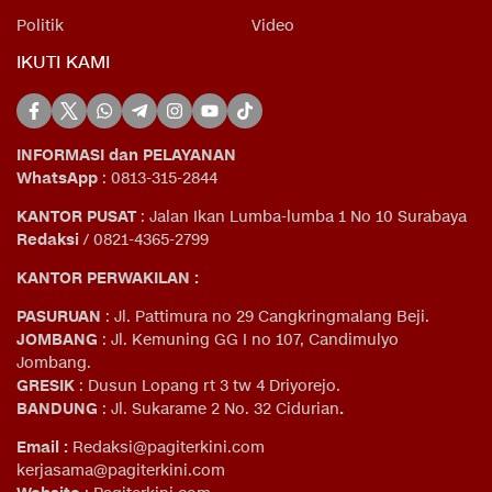
Politik
Video
IKUTI KAMI
INFORMASI dan PELAYANAN
WhatsApp
: 0813-315-2844
KANTOR PUSAT
: Jalan Ikan Lumba-lumba 1 No 10 Surabaya
Redaksi
/ 0821-4365-2799
KANTOR PERWAKILAN :
PASURUAN
: Jl. Pattimura no 29 Cangkringmalang Beji.
JOMBANG
: Jl. Kemuning GG I no 107, Candimulyo
Jombang.
GRESIK
: Dusun Lopang rt 3 tw 4 Driyorejo.
BANDUNG
: Jl. Sukarame 2 No. 32 Cidurian
.
Email
:
Redaksi@pagiterkini.com
kerjasama@pagiterkini.com