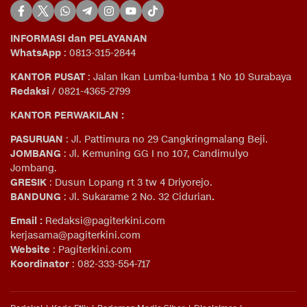
INFORMASI dan PELAYANAN
WhatsApp
: 0813-315-2844
KANTOR PUSAT
: Jalan Ikan Lumba-lumba 1 No 10 Surabaya
Redaksi
/ 0821-4365-2799
KANTOR PERWAKILAN :
PASURUAN
: Jl. Pattimura no 29 Cangkringmalang Beji.
JOMBANG
: Jl. Kemuning GG I no 107, Candimulyo
Jombang.
GRESIK
: Dusun Lopang rt 3 tw 4 Driyorejo.
BANDUNG
: Jl. Sukarame 2 No. 32 Cidurian
.
Email
:
Redaksi@pagiterkini.com
kerjasama@pagiterkini.com
Website
: Pagiterkini.com
Koordinator
: 082-333-554-717