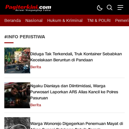
Pagiterkini.com
Berani Mengungkap Fakta
Beranda
Nasional
Hukum & Kriminal
TNI & POLRI
Pemeri
#INFO PERISTIWA
Diduga Tak Terkendali, Truk Kontainer Sebabkan
Kecelakaan Beruntun di Pandaan
Berita
Ngaku Dianiaya dan Diintimidasi, Warga
Purwosari Laporkan ARS Alias Kancil ke Polres
Pasuruan
Berita
Warga Wonorejo Digegerkan Penemuan Mayat di