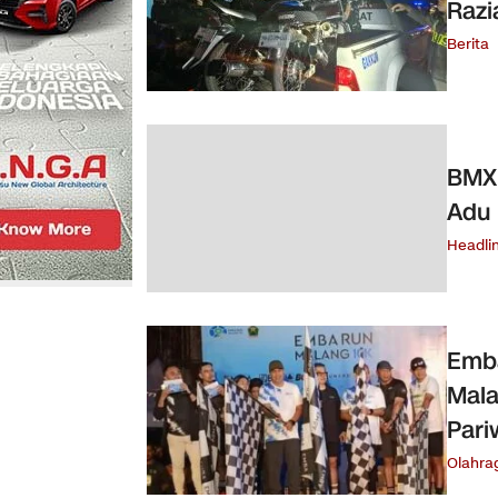
Razi
Berita
BMX 
Adu 
Headli
Emba
Mala
Pari
Olahra