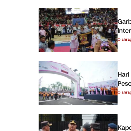
Garb
Inte
Olahra
Hari
Pese
Olahra
Kapo