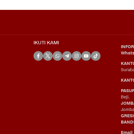
IKUTI KAMI
INFOR
What
KANT
Surab
KANTO
PASU
Beji.
JOMB
Jomba
GRES
BAND
Email