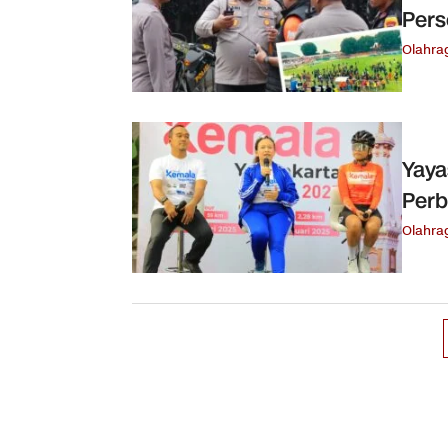
Pers
Olahra
Yaya
Perb
Olahra