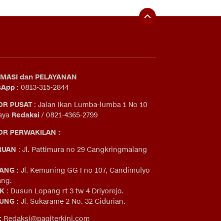
MASI dan PELAYANAN
sApp
: 0813-315-2844
OR PUSAT
: Jalan Ikan Lumba-lumba 1 No 10
aya
Redaksi
/ 0821-4365-2799
R PERWAKILAN :
RUAN
: Jl. Pattimura no 29 Cangkringmalang
ANG
: Jl. Kemuning GG I no 107, Candimulyo
ng.
IK
: Dusun Lopang rt 3 tw 4 Driyorejo.
UNG
: Jl. Sukarame 2 No. 32 Cidurian
.
:
Redaksi@pagiterkini.com