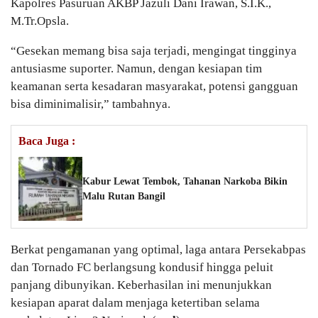
Kapolres Pasuruan AKBP Jazuli Dani Irawan, S.I.K.,
M.Tr.Opsla.
“Gesekan memang bisa saja terjadi, mengingat tingginya
antusiasme suporter. Namun, dengan kesiapan tim
keamanan serta kesadaran masyarakat, potensi gangguan
bisa diminimalisir,” tambahnya.
Baca Juga :
Kabur Lewat Tembok, Tahanan Narkoba Bikin
Malu Rutan Bangil
Berkat pengamanan yang optimal, laga antara Persekabpas
dan Tornado FC berlangsung kondusif hingga peluit
panjang dibunyikan. Keberhasilan ini menunjukkan
kesiapan aparat dalam menjaga ketertiban selama