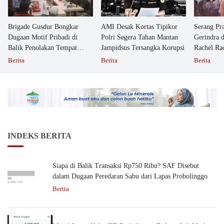
Brigade Gusdur Bongkar
AMI Desak Kortas Tipikor
Serang Pr
Dugaan Motif Pribadi di
Polri Segera Tahan Mantan
Gerindra 
Balik Penolakan Tempat
Jampidsus Tersangka Korupsi
Rachel Ra
Ibadah GKJW Bangil
Dipolisika
Berita
Berita
Berita
INDEKS BERITA
Siapa di Balik Transaksi Rp750 Ribu? SAF Disebut
dalam Dugaan Peredaran Sabu dari Lapas Probolinggo
Berita