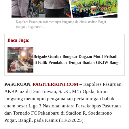
Kapolres Pasuruan saat meninjau langsung di lokasi stadion Pogar
Bangil. (Pagiterkini)
Baca Juga:
Brigade Gusdur Bongkar Dugaan Motif Pribadi
di Balik Penolakan Tempat Ibadah GKJW Bangil
PASURUAN
,
PAGITERKINI.COM
– Kapolres Pasuruan,
AKBP Jazuli Dani Irawan, S.I.K., M.Tr.Opsla, turun
langsung memimpin pengamanan pertandingan babak
enam besar Liga 3 Nasional antara Persekabpas Pasuruan
dan Tornado FC Pekanbaru di Stadion R. Soedarsono
Pogar, Bangil, pada Kamis (13/2/2025).