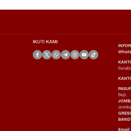
IKUTI KAMI
INFOR
What
KANT
Surab
KANTO
PASU
Beji.
JOMB
Jomba
GRES
BAND
Email