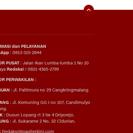
MASI dan PELAYANAN
sApp
: 0813-315-2844
OR PUSAT
: Jalan Ikan Lumba-lumba 1 No 10
aya
Redaksi
/ 0821-4365-2799
R PERWAKILAN :
RUAN
: Jl. Pattimura no 29 Cangkringmalang
ANG
: Jl. Kemuning GG I no 107, Candimulyo
ng.
IK
: Dusun Lopang rt 3 tw 4 Driyorejo.
UNG
: Jl. Sukarame 2 No. 32 Cidurian
.
:
Redaksi@pagiterkini.com