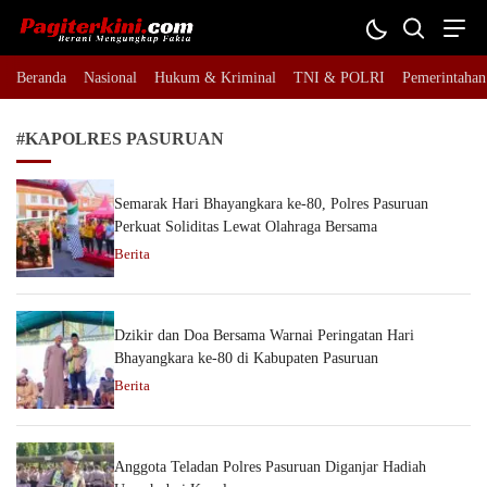
Pagiterkini.com
Berani Mengungkap Fakta
Beranda
Nasional
Hukum & Kriminal
TNI & POLRI
Pemerintahan
#KAPOLRES PASURUAN
Semarak Hari Bhayangkara ke-80, Polres Pasuruan
Perkuat Soliditas Lewat Olahraga Bersama
Berita
Dzikir dan Doa Bersama Warnai Peringatan Hari
Bhayangkara ke-80 di Kabupaten Pasuruan
Berita
Anggota Teladan Polres Pasuruan Diganjar Hadiah