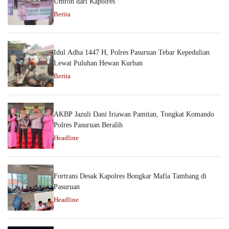
Umroh dari Kapolres
Berita
Idul Adha 1447 H, Polres Pasuruan Tebar Kepedulian
Lewat Puluhan Hewan Kurban
Berita
AKBP Jazuli Dani Iriawan Pamitan, Tongkat Komando
Polres Pasuruan Beralih
Headline
Fortrans Desak Kapolres Bongkar Mafia Tambang di
Pasuruan
Headline