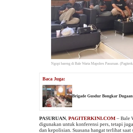
Ngopi bareng di Bale Warta Mapolres Pasuruan. (Pagiterk
Baca Juga:
Brigade Gusdur Bongkar Dugaan 
PASURUAN
,
PAGITERKINI.COM
– Bale 
digunakan untuk konferensi pers, tetapi ju
dan kepolisian. Suasana hangat terlihat saa