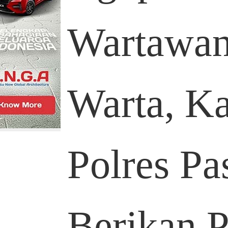
Wartawan
Warta, K
Polres Pa
Berikan P