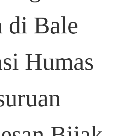
 di Bale
asi Humas
suruan
esan Bijak