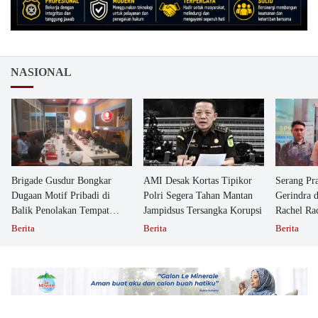
NASIONAL
Brigade Gusdur Bongkar
AMI Desak Kortas Tipikor
Serang Pr
Dugaan Motif Pribadi di
Polri Segera Tahan Mantan
Gerindra 
Balik Penolakan Tempat
Jampidsus Tersangka Korupsi
Rachel Ra
Ibadah GKJW Bangil
Dipolisika
Berita
Berita
Berita