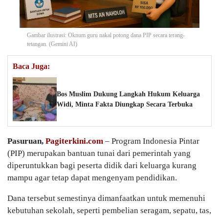
Gambar ilustrasi: Oknum guru nakal potong dana PIP secara terang-
tetangan. (Gemini AI)
Baca Juga:
Bos Muslim Dukung Langkah Hukum Keluarga
Widi, Minta Fakta Diungkap Secara Terbuka
Pasuruan,
Pagiterkini.com
– Program Indonesia Pintar
(PIP) merupakan bantuan tunai dari pemerintah yang
diperuntukkan bagi peserta didik dari keluarga kurang
mampu agar tetap dapat mengenyam pendidikan.
Dana tersebut semestinya dimanfaatkan untuk memenuhi
kebutuhan sekolah, seperti pembelian seragam, sepatu, tas,