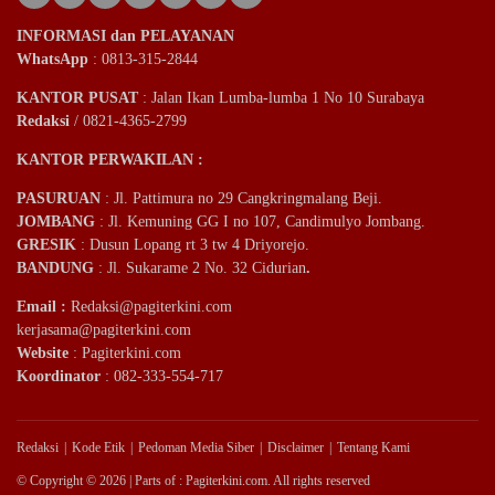
INFORMASI dan PELAYANAN
WhatsApp
: 0813-315-2844
KANTOR PUSAT
: Jalan Ikan Lumba-lumba 1 No 10 Surabaya
Redaksi
/ 0821-4365-2799
KANTOR PERWAKILAN :
PASURUAN
: Jl. Pattimura no 29 Cangkringmalang Beji.
JOMBANG
: Jl. Kemuning GG I no 107, Candimulyo Jombang.
GRESIK
: Dusun Lopang rt 3 tw 4 Driyorejo.
BANDUNG
: Jl. Sukarame 2 No. 32 Cidurian
.
Email
:
Redaksi@pagiterkini.com
kerjasama@pagiterkini.com
Website
: Pagiterkini.com
Koordinator
: 082-333-554-717
Redaksi
Kode Etik
Pedoman Media Siber
Disclaimer
Tentang Kami
© Copyright © 2026 | Parts of : Pagiterkini.com. All rights reserved