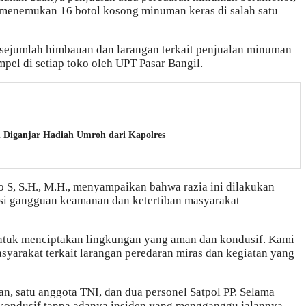
 menemukan 16 botol kosong minuman keras di salah satu
an sejumlah himbauan dan larangan terkait penjualan minuman
empel di setiap toko oleh UPT Pasar Bangil.
n Diganjar Hadiah Umroh dari Kapolres
S, S.H., M.H., menyampaikan bahwa razia ini dilakukan
si gangguan keamanan dan ketertiban masyarakat
ntuk menciptakan lingkungan yang aman dan kondusif. Kami
syarakat terkait larangan peredaran miras dan kegiatan yang
an, satu anggota TNI, dan dua personel Satpol PP. Selama
n kondusif tanpa adanya insiden yang mengganggu jalannya