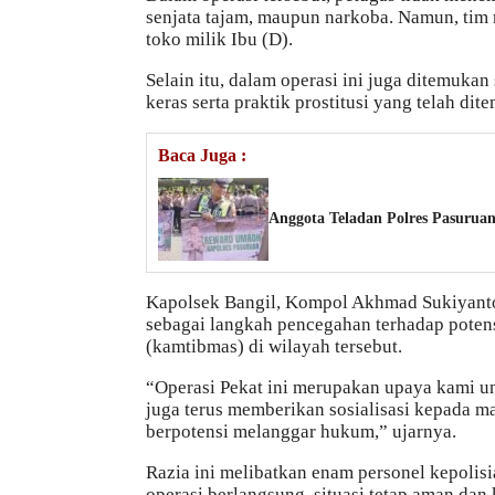
senjata tajam, maupun narkoba. Namun, tim
toko milik Ibu (D).
Selain itu, dalam operasi ini juga ditemuk
keras serta praktik prostitusi yang telah dit
Baca Juga :
Anggota Teladan Polres Pasurua
Kapolsek Bangil, Kompol Akhmad Sukiyanto 
sebagai langkah pencegahan terhadap poten
(kamtibmas) di wilayah tersebut.
“Operasi Pekat ini merupakan upaya kami u
juga terus memberikan sosialisasi kepada ma
berpotensi melanggar hukum,” ujarnya.
Razia ini melibatkan enam personel kepolisi
operasi berlangsung, situasi tetap aman da