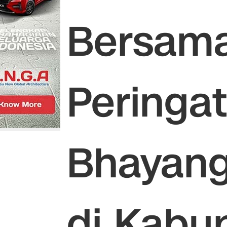
Bersama
Peringat
Bhayang
di Kabu