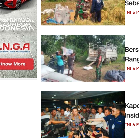
Seba
TNI & 
Bers
Ran
TNI & 
Kapo
Insi
TNI & 