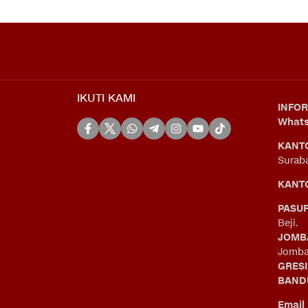
IKUTI KAMI
INFOR
What
KANT
Surab
KANTO
PASU
Beji.
JOMB
Jomba
GRES
BAND
Email