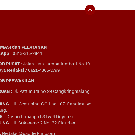
MASI dan PELAYANAN
sApp
: 0813-315-2844
OR PUSAT
: Jalan Ikan Lumba-lumba 1 No 10
aya
Redaksi
/ 0821-4365-2799
R PERWAKILAN :
RUAN
: Jl. Pattimura no 29 Cangkringmalang
ANG
: Jl. Kemuning GG I no 107, Candimulyo
ng.
IK
: Dusun Lopang rt 3 tw 4 Driyorejo.
UNG
: Jl. Sukarame 2 No. 32 Cidurian
.
:
Redaksi@pagiterkini.com