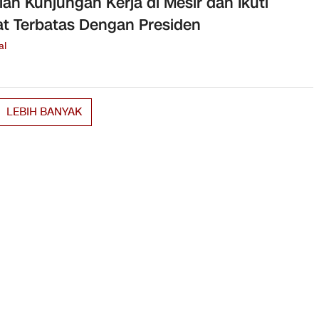
lah Kunjungan Kerja di Mesir dan Ikuti
t Terbatas Dengan Presiden
al
LEBIH BANYAK