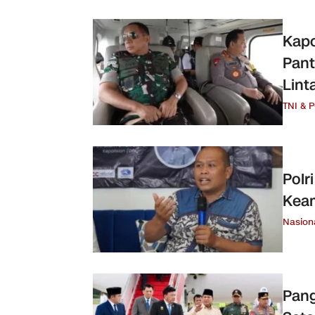
Kapo
Pant
Lint
TNI & 
Polr
Kea
Nasion
Pang