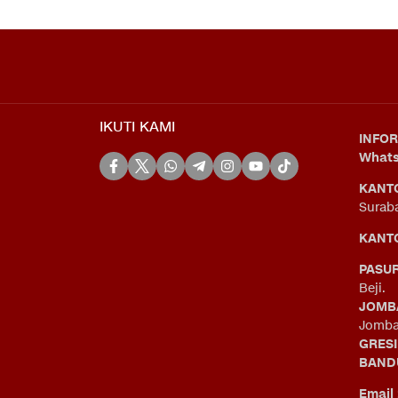
IKUTI KAMI
INFOR
What
KANT
Surab
KANTO
PASU
Beji.
JOMB
Jomba
GRES
BAND
Email