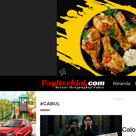
Beranda
Pagiterkini.com
Berani Mengungkap Fakta
Video
#CABUL
Calo