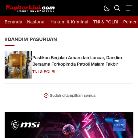
Pagiterkini.com
Berani Mengungkap Fakta
Beranda
Nasional
Hukum & Kriminal
TNI & POLRI
Pemeri
#DANDIM PASURUAN
Pastikan Berjalan Aman dan Lancar, Dandim
Bersama Forkopimda Patroli Malam Takbir
TNI & POLRI
Sudah ditampilkan semua