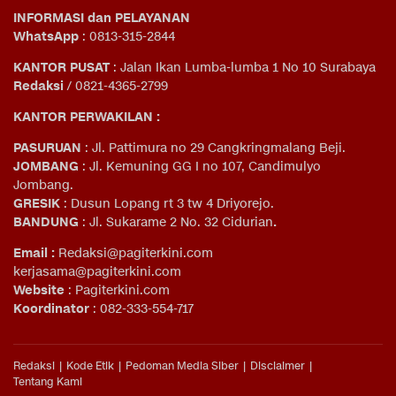
INFORMASI dan PELAYANAN
WhatsApp
: 0813-315-2844
KANTOR PUSAT
: Jalan Ikan Lumba-lumba 1 No 10 Surabaya
Redaksi
/ 0821-4365-2799
KANTOR PERWAKILAN :
PASURUAN
: Jl. Pattimura no 29 Cangkringmalang Beji.
JOMBANG
: Jl. Kemuning GG I no 107, Candimulyo
Jombang.
GRESIK
: Dusun Lopang rt 3 tw 4 Driyorejo.
BANDUNG
: Jl. Sukarame 2 No. 32 Cidurian
.
Email
:
Redaksi@pagiterkini.com
kerjasama@pagiterkini.com
Website
: Pagiterkini.com
Koordinator
: 082-333-554-717
Redaksi
Kode Etik
Pedoman Media Siber
Disclaimer
Tentang Kami