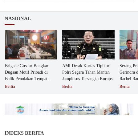
NASIONAL
Brigade Gusdur Bongkar
AMI Desak Kortas Tipikor
Serang Pr
Dugaan Motif Pribadi di
Polri Segera Tahan Mantan
Gerindra 
Balik Penolakan Tempat
Jampidsus Tersangka Korupsi
Rachel Ra
Ibadah GKJW Bangil
Dipolisika
Berita
Berita
Berita
INDEKS BERITA