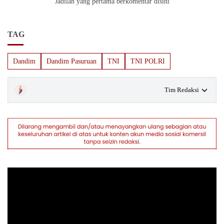
Jadilah yang pertama berkomentar disini
TAG
Dandim
Dandim Pasuruan
TNI
TNI POLRI
Tim Redaksi