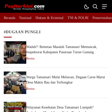
Pagiterkini.com
Berani Mengungkap Fakta
Beranda
Nasional
Hukum & Kriminal
TNI & POLRI
Pemerintahan
#DUGAAN PUNGLI
Waduh!! Rentetan Masalah Tamansari Memuncak,
Inspektorat Kabupaten Pasuruan Turun Gunung
Berita
Warga Tamansari Mulai Melawan, Dugaan Carut-Marut
Desa Makin Bau dan Terbongkar
Berita
Pelayanan Kesehatan Desa Tamansari Lumpuh?