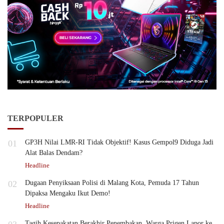
TERPOPULER
01
GP3H Nilai LMR-RI Tidak Objektif! Kasus Gempol9 Diduga Jadi
Alat Balas Dendam?
Headline
02
Dugaan Penyiksaan Polisi di Malang Kota, Pemuda 17 Tahun
Dipaksa Mengaku Ikut Demo!
Headline
Tagih Kesepakatan Berakhir Penembakan, Warga Prigen Lapor ke