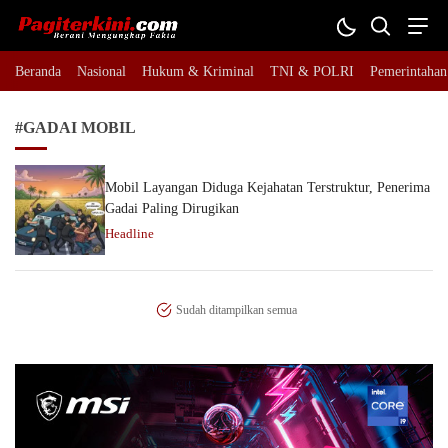
Pagiterkini.com
Berani Mengungkap Fakta
Beranda
Nasional
Hukum & Kriminal
TNI & POLRI
Pemerintahan
#GADAI MOBIL
Mobil Layangan Diduga Kejahatan Terstruktur, Penerima
Gadai Paling Dirugikan
Headline
Sudah ditampilkan semua