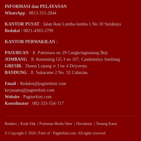
INFORMASI dan PELAYANAN
WhatsApp
: 0813-315-2844
KANTOR PUSAT
: Jalan Ikan Lumba-lumba 1 No 10 Surabaya
Redaksi
/ 0821-4365-2799
KANTOR PERWAKILAN :
PASURUAN
: Jl. Pattimura no 29 Cangkringmalang Beji.
JOMBANG
: Jl. Kemuning GG I no 107, Candimulyo Jombang.
GRESIK
: Dusun Lopang rt 3 tw 4 Driyorejo.
BANDUNG
: Jl. Sukarame 2 No. 32 Cidurian
.
Email
:
Redaksi@pagiterkini.com
kerjasama@pagiterkini.com
Website
: Pagiterkini.com
Koordinator
: 082-333-554-717
Redaksi
Kode Etik
Pedoman Media Siber
Disclaimer
Tentang Kami
© Copyright © 2026 | Parts of : Pagiterkini.com. All rights reserved