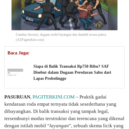
Gambar ilustrasi, dugaan mobil layangan dan diambil secara paksa.
(AI/Pagiterkini.com)
Baca Juga:
Siapa di Balik Transaksi Rp750 Ribu? SAF
Disebut dalam Dugaan Peredaran Sabu dari
Lapas Probolinggo
PASURUAN
,
PAGITERKINI.COM
– Praktik gadai
kendaraan roda empat ternyata tidak sesederhana yang
dibayangkan. Di balik transaksi yang tampak legal,
tersembunyi modus terstruktur dan terencana yang dikenal
dengan istilah mobil “
layangan
”, sebuah skema licik yang