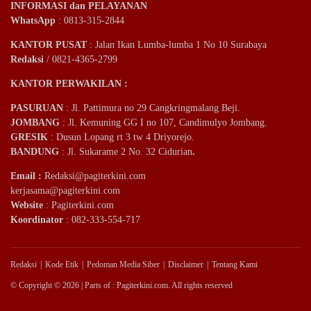
INFORMASI dan PELAYANAN
WhatsApp
: 0813-315-2844
KANTOR PUSAT
: Jalan Ikan Lumba-lumba 1 No 10 Surabaya
Redaksi
/ 0821-4365-2799
KANTOR PERWAKILAN :
PASURUAN
: Jl. Pattimura no 29 Cangkringmalang Beji.
JOMBANG
: Jl. Kemuning GG I no 107, Candimulyo Jombang.
GRESIK
: Dusun Lopang rt 3 tw 4 Driyorejo.
BANDUNG
: Jl. Sukarame 2 No. 32 Cidurian
.
Email
:
Redaksi@pagiterkini.com
kerjasama@pagiterkini.com
Website
: Pagiterkini.com
Koordinator
: 082-333-554-717
Redaksi
Kode Etik
Pedoman Media Siber
Disclaimer
Tentang Kami
© Copyright © 2026 | Parts of : Pagiterkini.com. All rights reserved