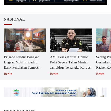
NASIONAL
Brigade Gusdur Bongkar
AMI Desak Kortas Tipikor
Serang Pr
Dugaan Motif Pribadi di
Polri Segera Tahan Mantan
Gerindra 
Balik Penolakan Tempat
Jampidsus Tersangka Korupsi
Rachel Ra
Ibadah GKJW Bangil
Dipolisika
Berita
Berita
Berita