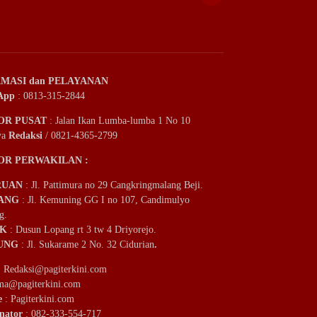
MASI dan PELAYANAN
App
: 0813-315-2844
OR PUSAT
: Jalan Ikan Lumba-lumba 1 No 10
ya
Redaksi
/ 0821-4365-2799
OR PERWAKILAN :
RUAN
: Jl. Pattimura no 29 Cangkringmalang Beji.
ANG
: Jl. Kemuning GG I no 107, Candimulyo
g.
IK
: Dusun Lopang rt 3 tw 4 Driyorejo.
UNG
: Jl. Sukarame 2 No. 32 Cidurian
.
:
Redaksi@pagiterkini.com
ama@pagiterkini.com
e
: Pagiterkini.com
nator
: 082-333-554-717