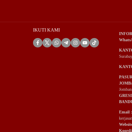
IKUTI KAMI
INFOR
Whats
KANT
Suraba
KANT
PASU
JOMB
Jomban
GRES
BAND
Email
kerjas
Websit
Koordi