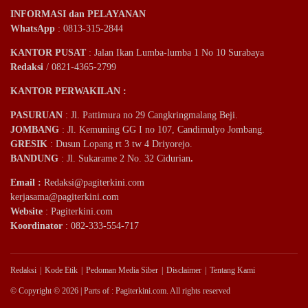
INFORMASI dan PELAYANAN
WhatsApp
: 0813-315-2844
KANTOR PUSAT
: Jalan Ikan Lumba-lumba 1 No 10 Surabaya
Redaksi
/ 0821-4365-2799
KANTOR PERWAKILAN :
PASURUAN
: Jl. Pattimura no 29 Cangkringmalang Beji.
JOMBANG
: Jl. Kemuning GG I no 107, Candimulyo Jombang.
GRESIK
: Dusun Lopang rt 3 tw 4 Driyorejo.
BANDUNG
: Jl. Sukarame 2 No. 32 Cidurian
.
Email
:
Redaksi@pagiterkini.com
kerjasama@pagiterkini.com
Website
: Pagiterkini.com
Koordinator
: 082-333-554-717
Redaksi
Kode Etik
Pedoman Media Siber
Disclaimer
Tentang Kami
© Copyright © 2026 | Parts of : Pagiterkini.com. All rights reserved