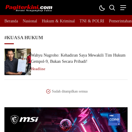
Pagiterkini.com
Berani Mengungkap Fakta
Beranda
Nasional
Hukum & Kriminal
TNI & POLRI
Pemerintahan
#KUASA HUKUM
Wahyu Nugroho: Kehadiran Saya Mewakili Tim Hukum
Gempol-9, Bukan Secara Pribadi!
Headline
Sudah ditampilkan semua