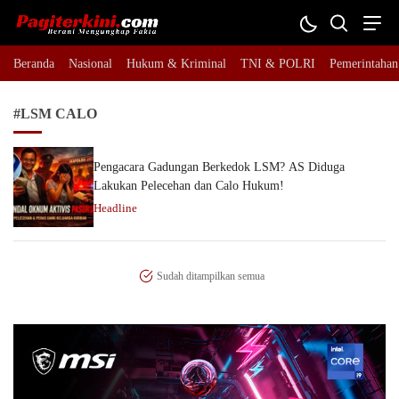
Pagiterkini.com
Berani Mengungkap Fakta
Beranda
Nasional
Hukum & Kriminal
TNI & POLRI
Pemerintahan
#LSM CALO
Pengacara Gadungan Berkedok LSM? AS Diduga
Lakukan Pelecehan dan Calo Hukum!
Headline
Sudah ditampilkan semua