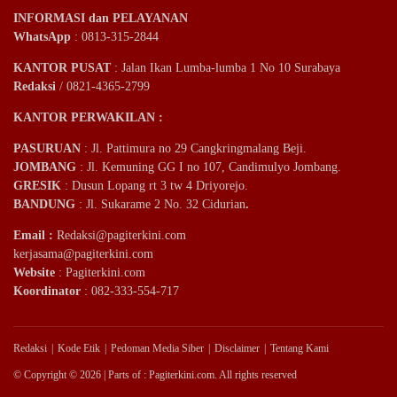
INFORMASI dan PELAYANAN
WhatsApp
: 0813-315-2844
KANTOR PUSAT
: Jalan Ikan Lumba-lumba 1 No 10 Surabaya
Redaksi
/ 0821-4365-2799
KANTOR PERWAKILAN :
PASURUAN
: Jl. Pattimura no 29 Cangkringmalang Beji.
JOMBANG
: Jl. Kemuning GG I no 107, Candimulyo Jombang.
GRESIK
: Dusun Lopang rt 3 tw 4 Driyorejo.
BANDUNG
: Jl. Sukarame 2 No. 32 Cidurian
.
Email
:
Redaksi@pagiterkini.com
kerjasama@pagiterkini.com
Website
: Pagiterkini.com
Koordinator
: 082-333-554-717
Redaksi
Kode Etik
Pedoman Media Siber
Disclaimer
Tentang Kami
© Copyright © 2026 | Parts of : Pagiterkini.com. All rights reserved