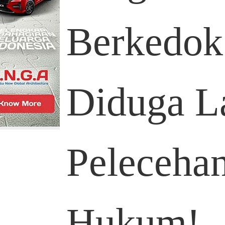
Berkedo
Diduga L
Peleceha
Hukum!