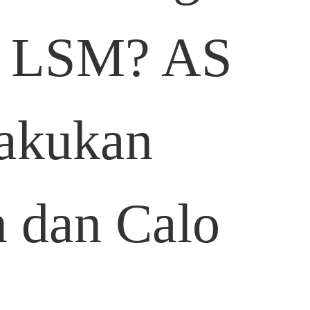
k LSM? AS
akukan
n dan Calo