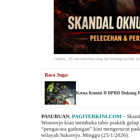
Caption : AS saat menerima uang dari keluarga korban. (is
Baca Juga:
Ketua Komisi II DPRD Dukung Po
PASURUAN
,
PAGITERKINI.COM
– Skand
Wonorejo kian membuka tabir praktik gelap
“pengacara gadungan” kini mengerucut pada
wilayah Sukorejo. Minggu (25/1/2026).