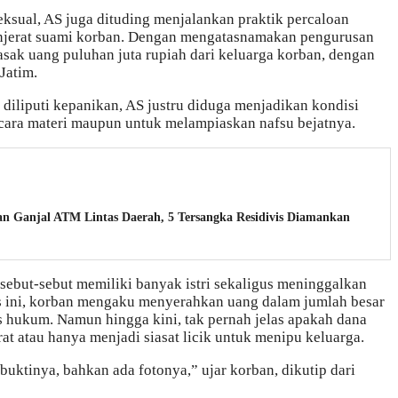
eksual, AS juga dituding menjalankan praktik percaloan
njerat suami korban. Dengan mengatasnamakan pengurusan
asak uang puluhan juta rupiah dari keluarga korban, dengan
Jatim.
n diliputi kepanikan, AS justru diduga menjadikan kondisi
ecara materi maupun untuk melampiaskan nafsu bejatnya.
n Ganjal ATM Lintas Daerah, 5 Tersangka Residivis Diamankan
ebut-sebut memiliki banyak istri sekaligus meninggalkan
s ini, korban mengaku menyerahkan uang dalam jumlah besar
hukum. Namun hingga kini, tak pernah jelas apakah dana
at atau hanya menjadi siasat licik untuk menipu keluarga.
buktinya, bahkan ada fotonya,” ujar korban, dikutip dari