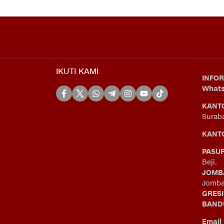
IKUTI KAMI
INFOR
What
KANT
Surab
KANTO
PASU
Beji.
JOMB
Jomba
GRES
BAND
Email