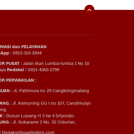
MASI dan PELAYANAN
sApp
: 0813-315-2844
OR PUSAT
: Jalan Ikan Lumba-lumba 1 No 10
aya
Redaksi
/ 0821-4365-2799
R PERWAKILAN :
RUAN
: Jl. Pattimura no 29 Cangkringmalang
ANG
: Jl. Kemuning GG I no 107, Candimulyo
ng.
IK
: Dusun Lopang rt 3 tw 4 Driyorejo.
UNG
: Jl. Sukarame 2 No. 32 Cidurian
.
:
Redaksi@pagiterkini.com