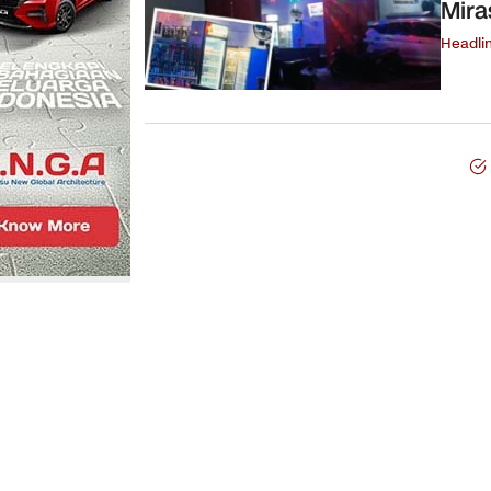
Mira
Headli