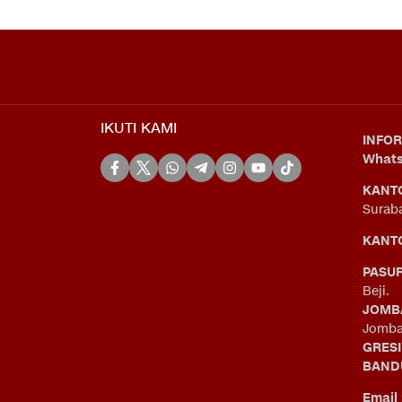
IKUTI KAMI
INFOR
What
KANT
Surab
KANTO
PASU
Beji.
JOMB
Jomba
GRES
BAND
Email