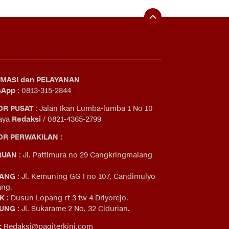
MASI dan PELAYANAN
sApp
: 0813-315-2844
OR PUSAT
: Jalan Ikan Lumba-lumba 1 No 10
aya
Redaksi
/ 0821-4365-2799
R PERWAKILAN :
RUAN
: Jl. Pattimura no 29 Cangkringmalang
ANG
: Jl. Kemuning GG I no 107, Candimulyo
ng.
IK
: Dusun Lopang rt 3 tw 4 Driyorejo.
UNG
: Jl. Sukarame 2 No. 32 Cidurian
.
:
Redaksi@pagiterkini.com