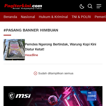
Pagiterkini.com
Berani Mengungkap Fakta
Beranda
Nasional
Hukum & Kriminal
TNI & POLRI
Pemeri
#PASANG BANNER HIMBUAN
Pemdes Ngerong Bertindak, Warung Kopi Kini
Diatur Ketat!
Headline
Sudah ditampilkan semua