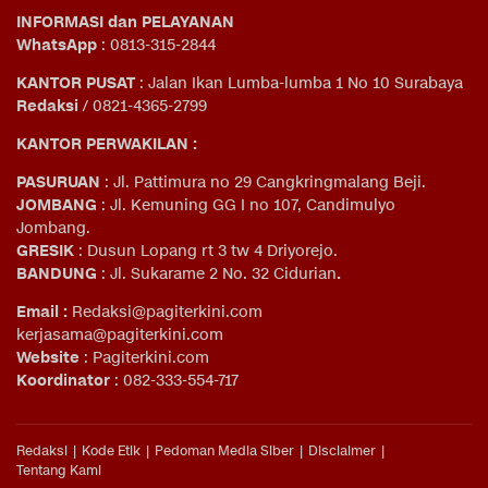
INFORMASI dan PELAYANAN
WhatsApp
: 0813-315-2844
KANTOR PUSAT
: Jalan Ikan Lumba-lumba 1 No 10 Surabaya
Redaksi
/ 0821-4365-2799
KANTOR PERWAKILAN :
PASURUAN
: Jl. Pattimura no 29 Cangkringmalang Beji.
JOMBANG
: Jl. Kemuning GG I no 107, Candimulyo
Jombang.
GRESIK
: Dusun Lopang rt 3 tw 4 Driyorejo.
BANDUNG
: Jl. Sukarame 2 No. 32 Cidurian
.
Email
:
Redaksi@pagiterkini.com
kerjasama@pagiterkini.com
Website
: Pagiterkini.com
Koordinator
: 082-333-554-717
Redaksi
Kode Etik
Pedoman Media Siber
Disclaimer
Tentang Kami