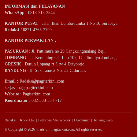
INFORMASI dan PELAYANAN
WhatsApp
: 0813-315-2844
KANTOR PUSAT
: Jalan Ikan Lumba-lumba 1 No 10 Surabaya
Redaksi
/ 0821-4365-2799
KANTOR PERWAKILAN :
PASURUAN
: Jl. Pattimura no 29 Cangkringmalang Beji.
JOMBANG
: Jl. Kemuning GG I no 107, Candimulyo Jombang.
GRESIK
: Dusun Lopang rt 3 tw 4 Driyorejo.
BANDUNG
: Jl. Sukarame 2 No. 32 Cidurian
.
Email
:
Redaksi@pagiterkini.com
kerjasama@pagiterkini.com
Website
: Pagiterkini.com
Koordinator
: 082-333-554-717
Redaksi
Kode Etik
Pedoman Media Siber
Disclaimer
Tentang Kami
© Copyright © 2026 | Parts of : Pagiterkini.com. All rights reserved