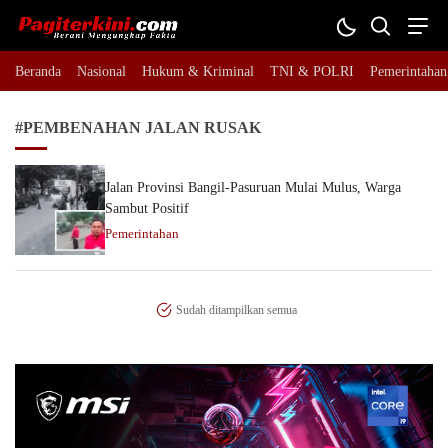
Pagiterkini.com
Berani Mengungkap Fakta
Beranda
Nasional
Hukum & Kriminal
TNI & POLRI
Pemerintahan
#PEMBENAHAN JALAN RUSAK
Jalan Provinsi Bangil-Pasuruan Mulai Mulus, Warga
Sambut Positif
Pemerintahan
Sudah ditampilkan semua