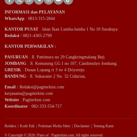
INFORMASI dan PELAYANAN
WhatsApp
: 0813-315-2844
KANTOR PUSAT
: Jalan Ikan Lumba-lumba 1 No 10 Surabaya
Redaksi
/ 0821-4365-2799
KANTOR PERWAKILAN :
PASURUAN
: Jl. Pattimura no 29 Cangkringmalang Beji.
JOMBANG
: Jl. Kemuning GG I no 107, Candimulyo Jombang.
GRESIK
: Dusun Lopang rt 3 tw 4 Driyorejo.
BANDUNG
: Jl. Sukarame 2 No. 32 Cidurian
.
Email
:
Redaksi@pagiterkini.com
kerjasama@pagiterkini.com
Website
: Pagiterkini.com
Koordinator
: 082-333-554-717
Redaksi
Kode Etik
Pedoman Media Siber
Disclaimer
Tentang Kami
© Copyright © 2026 | Parts of : Pagiterkini.com. All rights reserved