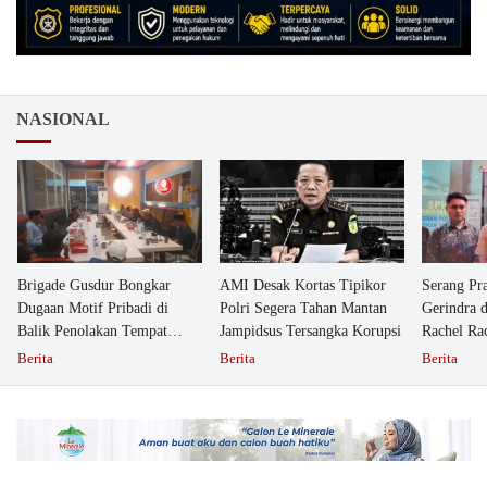
NASIONAL
Brigade Gusdur Bongkar
AMI Desak Kortas Tipikor
Serang Pr
Dugaan Motif Pribadi di
Polri Segera Tahan Mantan
Gerindra 
Balik Penolakan Tempat
Jampidsus Tersangka Korupsi
Rachel Ra
Ibadah GKJW Bangil
Dipolisika
Berita
Berita
Berita