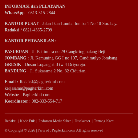
INFORMASI dan PELAYANAN
WhatsApp
: 0813-315-2844
KANTOR PUSAT
: Jalan Ikan Lumba-lumba 1 No 10 Surabaya
Redaksi
/ 0821-4365-2799
KANTOR PERWAKILAN :
PASURUAN
: Jl. Pattimura no 29 Cangkringmalang Beji.
JOMBANG
: Jl. Kemuning GG I no 107, Candimulyo Jombang.
GRESIK
: Dusun Lopang rt 3 tw 4 Driyorejo.
BANDUNG
: Jl. Sukarame 2 No. 32 Cidurian
.
Email
:
Redaksi@pagiterkini.com
kerjasama@pagiterkini.com
Website
: Pagiterkini.com
Koordinator
: 082-333-554-717
Redaksi
Kode Etik
Pedoman Media Siber
Disclaimer
Tentang Kami
© Copyright © 2026 | Parts of : Pagiterkini.com. All rights reserved