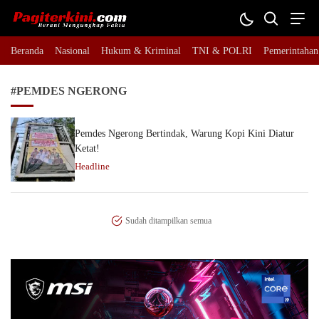
Pagiterkini.com
Berani Mengungkap Fakta
Beranda
Nasional
Hukum & Kriminal
TNI & POLRI
Pemerintahan
#PEMDES NGERONG
Pemdes Ngerong Bertindak, Warung Kopi Kini Diatur
Ketat!
Headline
Sudah ditampilkan semua