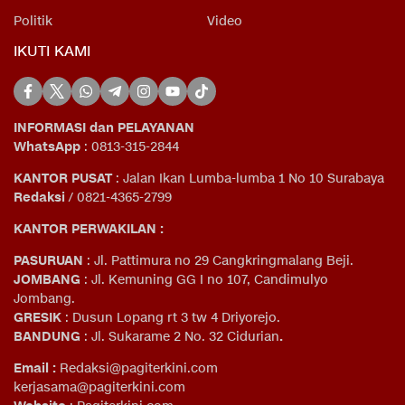
Politik
Video
IKUTI KAMI
INFORMASI dan PELAYANAN
WhatsApp
: 0813-315-2844
KANTOR PUSAT
: Jalan Ikan Lumba-lumba 1 No 10 Surabaya
Redaksi
/ 0821-4365-2799
KANTOR PERWAKILAN :
PASURUAN
: Jl. Pattimura no 29 Cangkringmalang Beji.
JOMBANG
: Jl. Kemuning GG I no 107, Candimulyo
Jombang.
GRESIK
: Dusun Lopang rt 3 tw 4 Driyorejo.
BANDUNG
: Jl. Sukarame 2 No. 32 Cidurian
.
Email
:
Redaksi@pagiterkini.com
kerjasama@pagiterkini.com