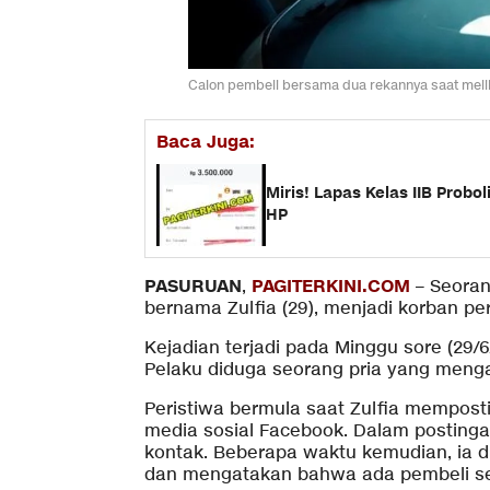
Calon pembeli bersama dua rekannya saat meliha
Baca Juga:
Miris! Lapas Kelas IIB Prob
HP
PASURUAN
PAGITERKINI.COM
,
– Seoran
bernama Zulfia (29), menjadi korban p
Kejadian terjadi pada Minggu sore (29/6
Pelaku diduga seorang pria yang menga
Peristiwa bermula saat Zulfia memposti
media sosial Facebook. Dalam posting
kontak. Beberapa waktu kemudian, ia 
dan mengatakan bahwa ada pembeli ser