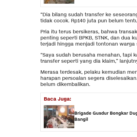
“Dia bilang sudah transfer ke seseoran
tidak cocok. Rp140 juta pun belum tentu
Pria itu terus bersikeras, bahwa tra
penting seperti BPKB, STNK, dan dua ku
terjadi hingga menjadi tontonan warga s
“Saya sudah berusaha menahan, tapi ka
transfer seperti yang dia klaim,” lanjutn
Merasa terdesak, pelaku kemudian meng
harapan persoalan segera diselesaikan.
belum dikembalikan.
Baca Juga:
Brigade Gusdur Bongkar Dug
Bangil