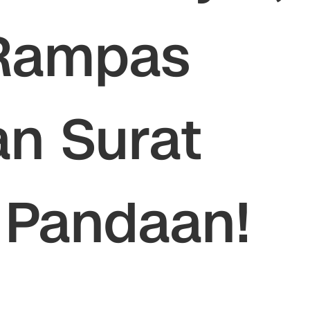
 Rampas
an Surat
i Pandaan!