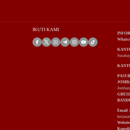
IKUTI KAMI
INFOR
Whats
KANT
Suraba
KANT
PASU
JOMB
Jomban
GRES
BAND
Email
kerjas
Websit
Koordi