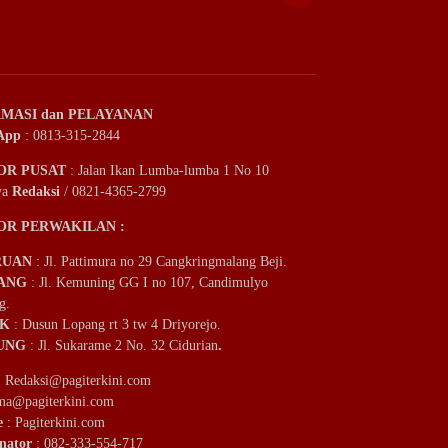
MASI dan PELAYANAN
App
: 0813-315-2844
OR PUSAT
: Jalan Ikan Lumba-lumba 1 No 10
ya
Redaksi
/ 0821-4365-2799
OR PERWAKILAN :
RUAN
: Jl. Pattimura no 29 Cangkringmalang Beji.
ANG
: Jl. Kemuning GG I no 107, Candimulyo
g.
IK
: Dusun Lopang rt 3 tw 4 Driyorejo.
UNG
: Jl. Sukarame 2 No. 32 Cidurian
.
:
Redaksi@pagiterkini.com
ama@pagiterkini.com
e
: Pagiterkini.com
nator
: 082-333-554-717